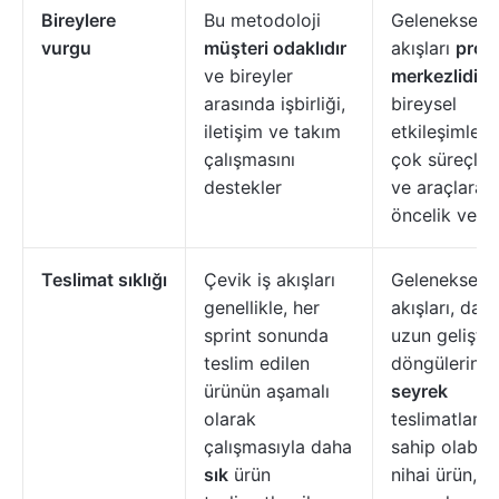
Bireylere
Bu metodoloji
Geleneksel i
vurgu
müşteri odaklıdır
akışları
proje
ve bireyler
merkezlidir
v
arasında işbirliği,
bireysel
iletişim ve takım
etkileşimler
çalışmasını
çok süreçler
destekler
ve araçlara
öncelik verir
Teslimat sıklığı
Çevik iş akışları
Geleneksel i
genellikle, her
akışları, dah
sprint sonunda
uzun gelişti
teslim edilen
döngülerine 
ürünün aşamalı
seyrek
olarak
teslimatlara
çalışmasıyla daha
sahip olabilir
sık
ürün
nihai ürün, t