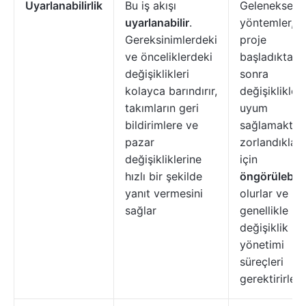
Uyarlanabilirlik
Bu iş akışı
Geleneksel
uyarlanabilir
.
yöntemler,
Gereksinimlerdeki
proje
ve önceliklerdeki
başladıktan
değişiklikleri
sonra
kolayca barındırır,
değişiklikler
takımların geri
uyum
bildirimlere ve
sağlamakta
pazar
zorlandıkları
değişikliklerine
için
hızlı bir şekilde
öngörülebilir
yanıt vermesini
olurlar ve
sağlar
genellikle re
değişiklik
yönetimi
süreçleri
gerektirirler