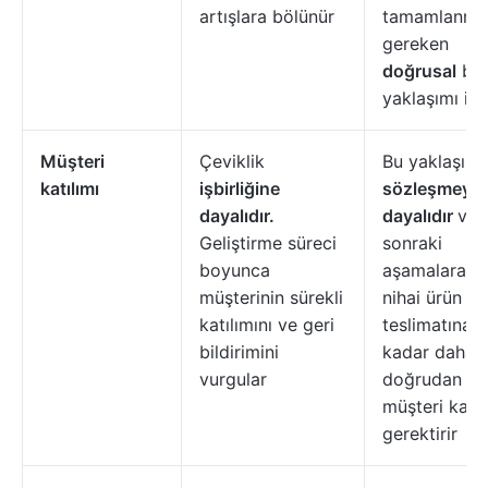
artışlara bölünür
tamamlanma
gereken
doğrusal
bir
yaklaşımı izl
Müşteri
Çeviklik
Bu yaklaşım
katılımı
işbirliğine
sözleşmeye
dayalıdır.
dayalıdır
ve
Geliştirme süreci
sonraki
boyunca
aşamalara v
müşterinin sürekli
nihai ürün
katılımını ve geri
teslimatına
bildirimini
kadar daha 
vurgular
doğrudan
müşteri katıl
gerektirir