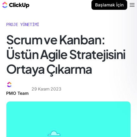
ClickUp Blog
Başlamak İçin
Ope
PROJE YÖNETIMI
Scrum ve Kanban:
Üstün Agile Stratejisini
Ortaya Çıkarma
29 Kasım 2023
PMO Team