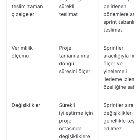
teslim zaman
sürekli
belirlenen
çizelgeleri
teslimat
dönemlere sahi
sprint tabanlı
teslimat
Verimlilik
Proje
Sprintler
ölçümü
tamamlanma
aracılığıyla hızı
döngü
ölçer ve
süresini ölçer
yinelemeli
ilerleme izleme
özelliğine sahip
Değişiklikler
Sürekli
Sprintler sırası
iyileştirme için
değişiklikler
proje
genellikle teşvi
ortasında
edilmez
değişikliklere