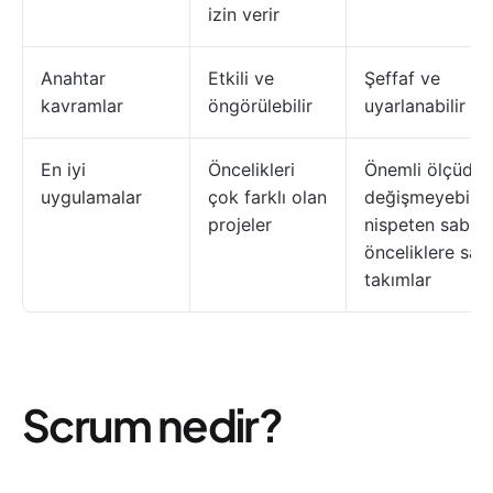
izin verir
Anahtar
Etkili ve
Şeffaf ve
kavramlar
öngörülebilir
uyarlanabilir
En iyi
Öncelikleri
Önemli ölçüde
uygulamalar
çok farklı olan
değişmeyebile
projeler
nispeten sabit
önceliklere sah
takımlar
Scrum nedir?