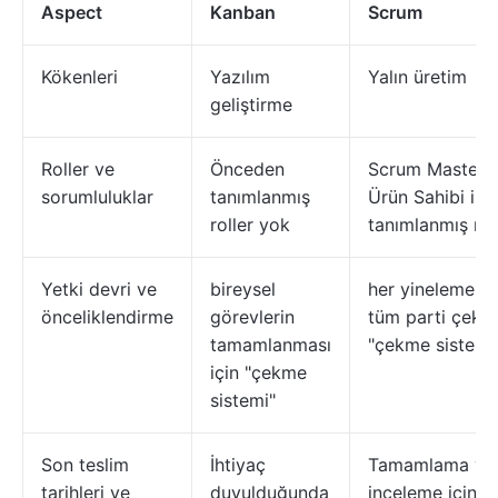
Aspect
Kanban
Scrum
Kökenleri
Yazılım
Yalın üretim
geliştirme
Roller ve
Önceden
Scrum Master 
sorumluluklar
tanımlanmış
Ürün Sahibi ile
roller yok
tanımlanmış rol
Yetki devri ve
bireysel
her yineleme iç
önceliklendirme
görevlerin
tüm parti çekil
tamamlanması
"çekme sistemi
için "çekme
sistemi"
Son teslim
İhtiyaç
Tamamlama ve
tarihleri ve
duyulduğunda
inceleme için