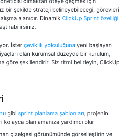
 yöneticisi olmaktan öteye geçmek için
 bir şekilde strateji belirleyebileceği, görevleri
çalışma alanıdır. Dinamik
ClickUp Sprint özelliği
ştırabilirsiniz.
yor. İster
çeviklik yolculuğuna
yeni başlayan
tiyaçları olan kurumsal düzeyde bir kurulum,
na göre şekillendirir. Siz ritmi belirleyin, ClickUp
i
onu
gibi
sprint planlama şablonları
, projenin
eri kolayca planlamanıza yardımcı olur
zaman çizelgesi görünümünde görselleştirin ve