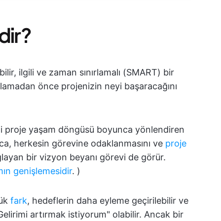
dir?
labilir, ilgili ve zaman sınırlamalı (SMART) bir
şlamadan önce projenizin neyi başaracağını
izi proje yaşam döngüsü boyunca yönlendiren
yrıca, herkesin görevine odaklanmasını ve
proje
layan bir vizyon beyanı görevi de görür.
ın genişlemesidir
. )
ük
fark
, hedeflerin daha eyleme geçirilebilir ve
elirimi artırmak istiyorum" olabilir. Ancak bir