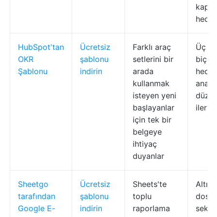
kaps
hedef
HubSpot'tan
Ücretsiz
Farklı araç
Üç d
OKR
şablonu
setlerini bir
biçim
Şablonu
indirin
arada
hedef
kullanmak
anaht
isteyen yeni
düzen
başlayanlar
ilerl
için tek bir
belgeye
ihtiyaç
duyanlar
Sheetgo
Ücretsiz
Sheets'te
Altıya
tarafından
şablonu
toplu
dosya
Google E-
indirin
raporlama
sekme