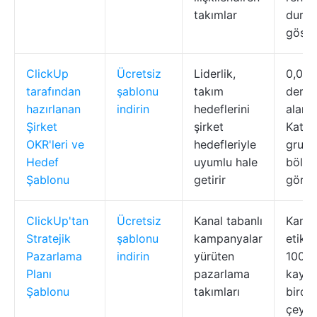
takımlar
duru
göste
ClickUp
Ücretsiz
Liderlik,
0,0–1
tarafından
şablonu
takım
derec
hazırlanan
indirin
hedeflerini
alanı
Şirket
şirket
Kateg
OKR'leri ve
hedefleriyle
grupla
Hedef
uyumlu hale
bölge
Şablonu
getirir
görü
ClickUp'tan
Ücretsiz
Kanal tabanlı
Kanal
Stratejik
şablonu
kampanyalar
etike
Pazarlama
indirin
yürüten
100 i
Planı
pazarlama
kaydır
Şablonu
takımları
birde
çeyre