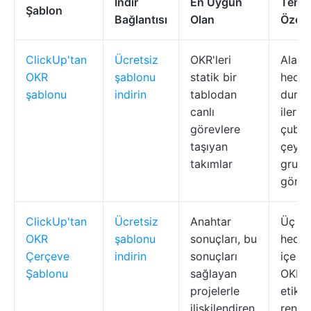
İndir
En Uygun
Teme
Şablon
Bağlantısı
Olan
Özelli
ClickUp'tan
Ücretsiz
OKR'leri
Alan e
OKR
şablonu
statik bir
hedefl
şablonu
indirin
tablodan
duru
canlı
ilerl
görevlere
çubukl
taşıyan
çeyre
takımlar
grupl
görün
ClickUp'tan
Ücretsiz
Anahtar
Üç ka
OKR
şablonu
sonuçları, bu
hedef
Çerçeve
indirin
sonuçları
içe g
Şablonu
sağlayan
OKR t
projelerle
etike
ilişkilendiren
renk 