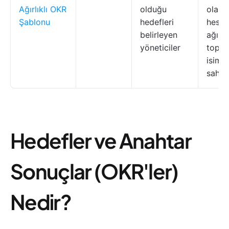
Ağırlıklı OKR
olduğu
olara
Şablonu
hedefleri
hesap
belirleyen
ağırlık
yöneticiler
topla
isimle
sahip
Hedefler ve Anahtar
Sonuçlar (OKR'ler)
Nedir?