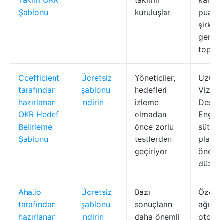
Takım OKR
takımlı
karşıl
Şablonu
kuruluşlar
puanl
şirket
genel
topla
Coefficient
Ücretsiz
Yöneticiler,
Uzun 
tarafından
şablonu
hedefleri
Vizyo
hazırlanan
indirin
izleme
Deste
OKR Hedef
olmadan
Engel
Belirleme
önce zorlu
sütunl
Şablonu
testlerden
planl
geçiriyor
öncel
düze
Aha.io
Ücretsiz
Bazı
Özel
tarafından
şablonu
sonuçların
ağırlı
hazırlanan
indirin
daha önemli
otoma