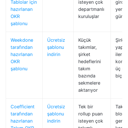
Tablolar için
isteyen çok
girdi,
hazırlanan
departmanlı
yenil
OKR
kuruluşlar
günce
şablonu
Weekdone
Ücretsiz
Küçük
Şirke
tarafından
şablonu
takımlar,
yapı, 
hazırlanan
indirin
şirket
ilerl
OKR
hedeflerini
kontr
şablonu
takım
üç do
bazında
biçim
sekmelere
aktarıyor
Coefficient
Ücretsiz
Tek bir
Takım 
tarafından
şablonu
rollup puan
blokla
hazırlanan
indirin
isteyen çok
gerçe