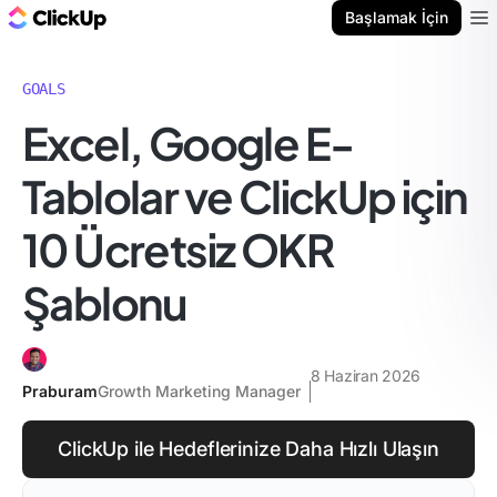
ClickUp Blog
Başlamak İçin
Ope
GOALS
Excel, Google E-
Tablolar ve ClickUp için
10 Ücretsiz OKR
Şablonu
8 Haziran 2026
Praburam
Growth Marketing Manager
ClickUp ile Hedeflerinize Daha Hızlı Ulaşın