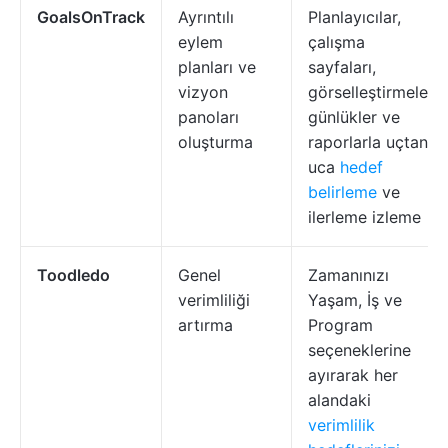
GoalsOnTrack
Ayrıntılı
Planlayıcılar,
eylem
çalışma
planları ve
sayfaları,
vizyon
görselleştirmeler,
panoları
günlükler ve
oluşturma
raporlarla uçtan
uca
hedef
belirleme
ve
ilerleme izleme
Toodledo
Genel
Zamanınızı
verimliliği
Yaşam, İş ve
artırma
Program
seçeneklerine
ayırarak her
alandaki
verimlilik