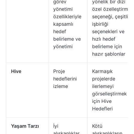
görev
yönelik bir dizi
yönetimi
özel özelleştirme
özellikleriyle
seçeneği, çeşitli
kapsamlı
işbirliği
hedef
seçenekleri ve
belirleme ve
hızlı hedef
yönetimi
belirleme için
hazır şablonlar
Hive
Proje
Karmaşık
hedeflerini
projelerde
izleme
ilerlemeyi
görselleştirmek
için Hive
Hedefleri
Yaşam Tarzı
İyi
Kötü
alışkanlıklar
alışkanlıkların