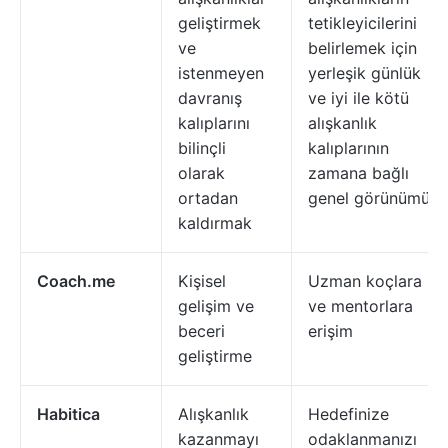
geliştirmek
tetikleyicilerini
ve
belirlemek için
istenmeyen
yerleşik günlük
davranış
ve iyi ile kötü
kalıplarını
alışkanlık
bilinçli
kalıplarının
olarak
zamana bağlı
ortadan
genel görünümü
kaldırmak
Coach.me
Kişisel
Uzman koçlara
gelişim ve
ve mentorlara
beceri
erişim
geliştirme
Habitica
Alışkanlık
Hedefinize
kazanmayı
odaklanmanızı