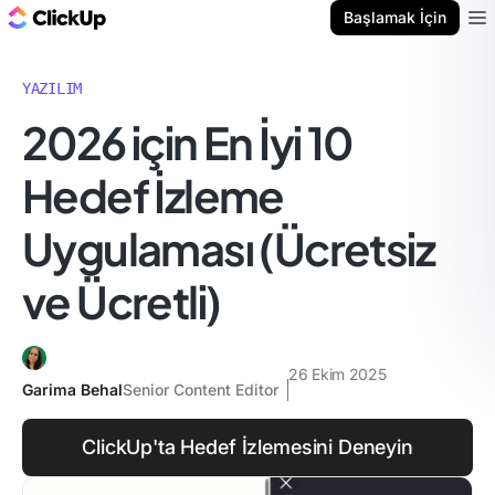
ClickUp Blog
Başlamak İçin
Ope
YAZILIM
2026 için En İyi 10
Hedef İzleme
Uygulaması (Ücretsiz
ve Ücretli)
26 Ekim 2025
Garima Behal
Senior Content Editor
ClickUp'ta Hedef İzlemesini Deneyin