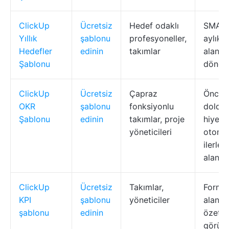
ClickUp
Ücretsiz
Hedef odaklı
SMART 
Yıllık
şablonu
profesyoneller,
aylık a
Hedefler
edinin
takımlar
alanla
Şablonu
döngül
ClickUp
Ücretsiz
Çapraz
Önced
OKR
şablonu
fonksiyonlu
doldu
Şablonu
edinin
takımlar, proje
hiyerar
yöneticileri
otoma
ilerlem
alanlar
ClickUp
Ücretsiz
Takımlar,
Formül
KPI
şablonu
yöneticiler
alanlar
şablonu
edinin
özet/t
görünü