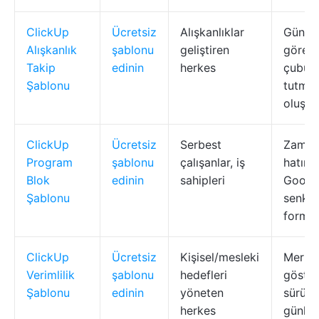
ClickUp
Ücretsiz
Alışkanlıklar
Günlük
Alışkanlık
şablonu
geliştiren
görevl
Takip
edinin
herkes
çubukl
Şablonu
tutma,
oluştu
ClickUp
Ücretsiz
Serbest
Zaman 
Program
şablonu
çalışanlar, iş
hatırlat
Blok
edinin
sahipleri
Googl
Şablonu
senkro
formla
ClickUp
Ücretsiz
Kişisel/mesleki
Merke
Verimlilik
şablonu
hedefleri
göster
Şablonu
edinin
yöneten
sürükl
herkes
günlükl