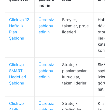
indirin
ClickUp 12
Ücretsiz
Bireyler,
Haftal
Haftalık
şablonu
takımlar, proje
döküml
Plan
edinin
liderleri
otoma
Şablonu
ilerle
kategor
kontrol
ClickUp
Ücretsiz
Stratejik
SMART
SMART
şablonu
planlamacılar,
sayfal
Hedefleri
edinin
kurucular,
izleme
Şablonu
takım liderleri
görünü
hatırla
ClickUp
Ücretsiz
Stratejik
Kılavu
Akıllı
şablonu
düşünürler,
komut