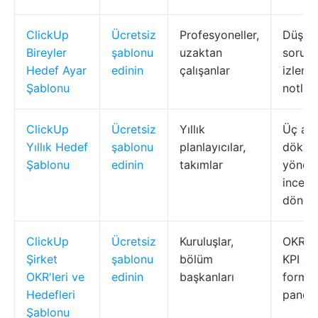
ClickUp
Ücretsiz
Profesyoneller,
Düşün
Bireyler
şablonu
uzaktan
sorular
Hedef Ayar
edinin
çalışanlar
izleme
Şablonu
notları
ClickUp
Ücretsiz
Yıllık
Üç ayl
Yıllık Hedef
şablonu
planlayıcılar,
döküml
Şablonu
edinin
takımlar
yöneti
incel
döngül
ClickUp
Ücretsiz
Kuruluşlar,
OKR hi
Şirket
şablonu
bölüm
KPI ala
OKR'leri ve
edinin
başkanları
formla
Hedefleri
paneli
Şablonu