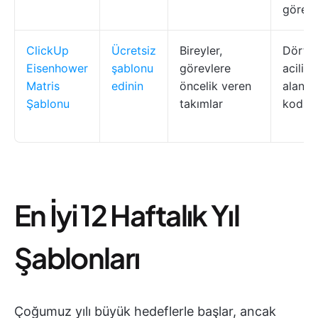
görevl
ClickUp
Ücretsiz
Bireyler,
Dörtlü
Eisenhower
şablonu
görevlere
aciliy
Matris
edinin
öncelik veren
alanlar
Şablonu
takımlar
kodla
En İyi 12 Haftalık Yıl
Şablonları
Çoğumuz yılı büyük hedeflerle başlar, ancak