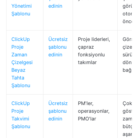
Yönetimi
edinin
görünü
Şablonu
otomas
önceli
ClickUp
Ücretsiz
Proje liderleri,
Görse
Proje
şablonu
çapraz
çizelge
Zaman
edinin
fonksiyonlu
sürükl
Çizelgesi
takımlar
dönüm
Beyaz
bağlant
Tahta
Şablonu
ClickUp
Ücretsiz
PM'ler,
Çoklu 
Proje
şablonu
operasyonlar,
göster
Takvimi
edinin
PMO'lar
zaman 
Şablonu
bütçel
aşama