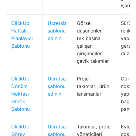
işaretl
ClickUp
Ücretsiz
Görsel
Sürükl
Haftalık
şablonu
düşünenler,
renk k
Planlayıcı
edinin
tek başına
yapışk
Şablonu
çalışan
gerçek
girişimciler,
düzen
çevik takımlar
ClickUp
Ücretsiz
Proje
Görse
Dönüm
şablonu
takımları, ürün
noktala
Noktası
edinin
lansmanları
yapışk
Grafik
bağımlı
Şablonu
pano 
ClickUp
Ücretsiz
Takımlar, proje
Eylem 
Görev
şablonu
yöneticileri
çoklu