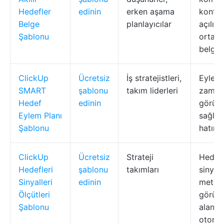
Hedefler
edinin
erken aşama
kontrol
Belge
planlayıcılar
açılır 
Şablonu
ortak 
belgel
ClickUp
Ücretsiz
İş stratejistleri,
Eylem 
SMART
şablonu
takım liderleri
zaman 
Hedef
edinin
görün
Eylem Planı
sağlık
Şablonu
hatırla
ClickUp
Ücretsiz
Strateji
Hedefl
Hedefleri
şablonu
takımları
sinyall
Sinyalleri
edinin
metrikl
Ölçütleri
görün
Şablonu
alanlar
otoma