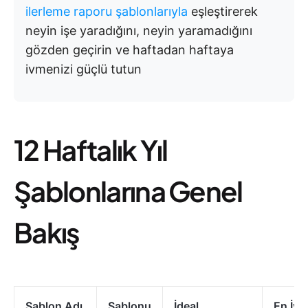
ilerleme raporu şablonlarıyla
eşleştirerek
neyin işe yaradığını, neyin yaramadığını
gözden geçirin ve haftadan haftaya
ivmenizi güçlü tutun
12 Haftalık Yıl
Şablonlarına Genel
Bakış
Şablon Adı
Şablonu
İdeal
En İyi 