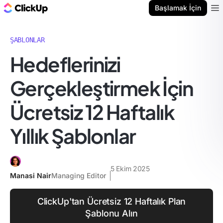
ClickUp Blog
Başlamak İçin
Ope
ŞABLONLAR
Hedeflerinizi
Gerçekleştirmek İçin
Ücretsiz 12 Haftalık
Yıllık Şablonlar
5 Ekim 2025
Manasi Nair
Managing Editor
ClickUp'tan Ücretsiz 12 Haftalık Plan
Şablonu Alın