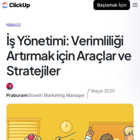
ClickUp Blog
Başlamak İçin
Ope
MANAGE
İş Yönetimi: Verimliliği
Artırmak için Araçlar ve
Stratejiler
7 Mayıs 2025
Praburam
Growth Marketing Manager