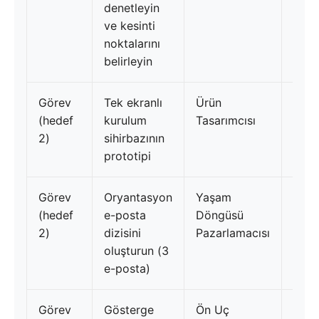
denetleyin
ve kesinti
noktalarını
belirleyin
Görev
Tek ekranlı
Ürün
20
(hedef
kurulum
Tasarımcısı
Tem
2)
sihirbazının
prototipi
Görev
Oryantasyon
Yaşam
5
(hedef
e-posta
Döngüsü
Ağus
2)
dizisini
Pazarlamacısı
oluşturun (3
e-posta)
Görev
Gösterge
Ön Uç
20