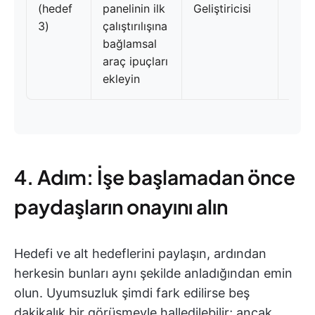
(hedef
panelinin ilk
Geliştiricisi
Ağus
3)
çalıştırılışına
bağlamsal
araç ipuçları
ekleyin
4. Adım: İşe başlamadan önce
paydaşların onayını alın
Hedefi ve alt hedeflerini paylaşın, ardından
herkesin bunları aynı şekilde anladığından emin
olun. Uyumsuzluk şimdi fark edilirse beş
dakikalık bir görüşmeyle halledilebilir; ancak