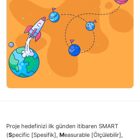
Proje hedefinizi ilk günden itibaren SMART
(
S
pecific [Spesifik],
M
easurable [Ölçülebilir],