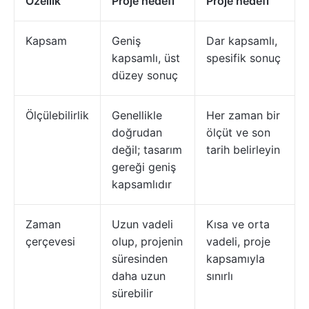
Özellik
Proje hedefi
Proje hedefi
Kapsam
Geniş
Dar kapsamlı,
kapsamlı, üst
spesifik sonuç
düzey sonuç
Ölçülebilirlik
Genellikle
Her zaman bir
doğrudan
ölçüt ve son
değil; tasarım
tarih belirleyin
gereği geniş
kapsamlıdır
Zaman
Uzun vadeli
Kısa ve orta
çerçevesi
olup, projenin
vadeli, proje
süresinden
kapsamıyla
daha uzun
sınırlı
sürebilir