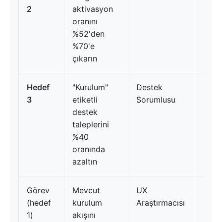
2
aktivasyon
oranını
%52'den
%70'e
çıkarın
Hedef
"Kurulum"
Destek
15 E
3
etiketli
Sorumlusu
destek
taleplerini
%40
oranında
azaltın
Görev
Mevcut
UX
10
(hedef
kurulum
Araştırmacısı
Tem
1)
akışını