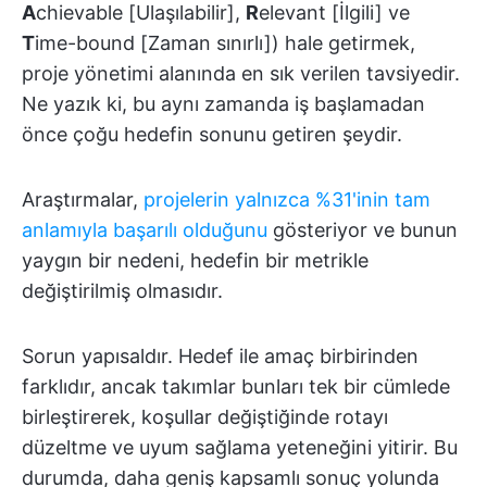
A
chievable [Ulaşılabilir],
R
elevant [İlgili] ve
T
ime-bound [Zaman sınırlı]) hale getirmek,
proje yönetimi alanında en sık verilen tavsiyedir.
Ne yazık ki, bu aynı zamanda iş başlamadan
önce çoğu hedefin sonunu getiren şeydir.
Araştırmalar,
projelerin yalnızca %31'inin tam
anlamıyla başarılı olduğunu
gösteriyor ve bunun
yaygın bir nedeni, hedefin bir metrikle
değiştirilmiş olmasıdır.
Sorun yapısaldır. Hedef ile amaç birbirinden
farklıdır, ancak takımlar bunları tek bir cümlede
birleştirerek, koşullar değiştiğinde rotayı
düzeltme ve uyum sağlama yeteneğini yitirir. Bu
durumda, daha geniş kapsamlı sonuç yolunda