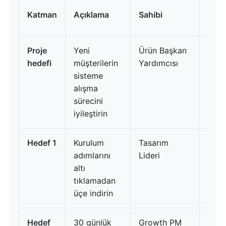
Son
Katman
Açıklama
Sahibi
tarih
Proje
Yeni
Ürün Başkan
Süre
hedefi
müşterilerin
Yardımcısı
(pro
sisteme
ömr
alışma
aşar
sürecini
iyileştirin
Hedef 1
Kurulum
Tasarım
30
adımlarını
Lideri
Tem
altı
tıklamadan
üçe indirin
Hedef
30 günlük
Growth PM
15 E