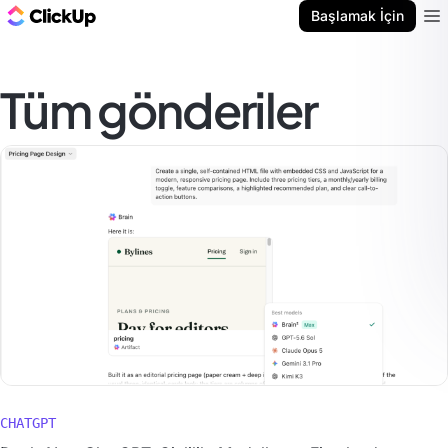
ClickUp Blog
Başlamak İçin
Ope
Tüm gönderiler
CHATGPT