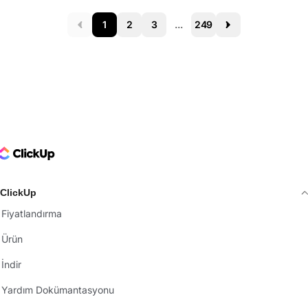
1
2
3
...
249
Prev
Next
ClickUp Logo
ClickUp
Fiyatlandırma
Ürün
İndir
Yardım Dokümantasyonu