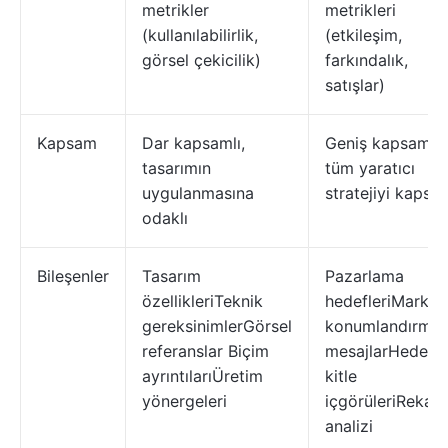
metrikler
metrikleri
(kullanılabilirlik,
(etkileşim,
görsel çekicilik)
farkındalık,
satışlar)
Kapsam
Dar kapsamlı,
Geniş kapsamlı,
tasarımın
tüm yaratıcı
uygulanmasına
stratejiyi kapsar
odaklı
Bileşenler
Tasarım
Pazarlama
özellikleriTeknik
hedefleriMarka
gereksinimlerGörsel
konumlandırma
referanslar Biçim
mesajlarHedef
ayrıntılarıÜretim
kitle
yönergeleri
içgörüleriRekab
analizi