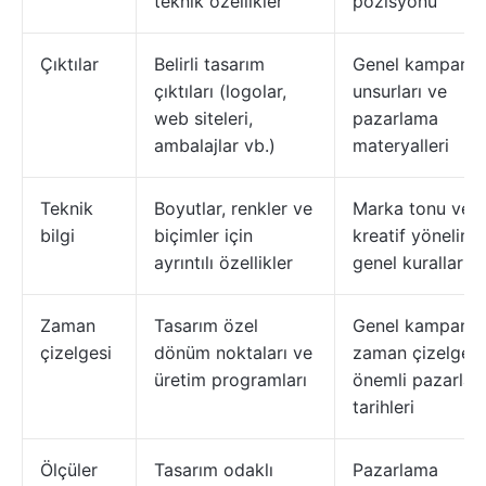
teknik özellikler
pozisyonu
Çıktılar
Belirli tasarım
Genel kampany
çıktıları (logolar,
unsurları ve
web siteleri,
pazarlama
ambalajlar vb.)
materyalleri
Teknik
Boyutlar, renkler ve
Marka tonu ve
bilgi
biçimler için
kreatif yönelim i
ayrıntılı özellikler
genel kurallar
Zaman
Tasarım özel
Genel kampany
çizelgesi
dönüm noktaları ve
zaman çizelgesi
üretim programları
önemli pazarla
tarihleri
Ölçüler
Tasarım odaklı
Pazarlama