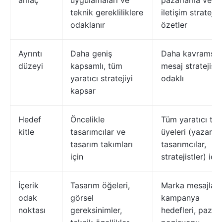
teknik gerekliliklere
iletişim stratejisi
odaklanır
özetler
Ayrıntı
Daha geniş
Daha kavramsal
düzeyi
kapsamlı, tüm
mesaj stratejisi
yaratıcı stratejiyi
odaklı
kapsar
Hedef
Öncelikle
Tüm yaratıcı ta
kitle
tasarımcılar ve
üyeleri (yazarlar
tasarım takımları
tasarımcılar,
için
stratejistler) için
İçerik
Tasarım öğeleri,
Marka mesajları,
odak
görsel
kampanya
noktası
gereksinimler,
hedefleri, pazar