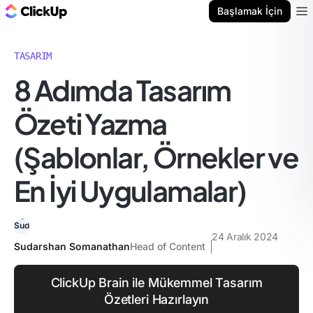
ClickUp Blog
Başlamak İçin
Ope
TASARIM
8 Adımda Tasarım
Özeti Yazma
(Şablonlar, Örnekler ve
En İyi Uygulamalar)
24 Aralık 2024
Sudarshan Somanathan
Head of Content
ClickUp Brain ile Mükemmel Tasarım
Özetleri Hazırlayın