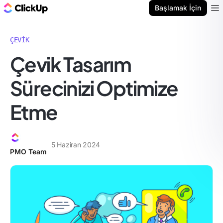
ClickUp Blog
Başlamak İçin
Ope
ÇEVIK
Çevik Tasarım
Sürecinizi Optimize
Etme
5 Haziran 2024
PMO Team