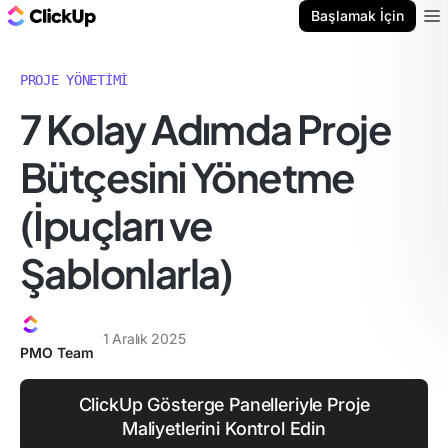
ClickUp Blog
Başlamak İçin
Ope
PROJE YÖNETIMI
7 Kolay Adımda Proje
Bütçesini Yönetme
(İpuçları ve
Şablonlarla)
1 Aralık 2025
PMO Team
ClickUp Gösterge Panelleriyle Proje
Maliyetlerini Kontrol Edin