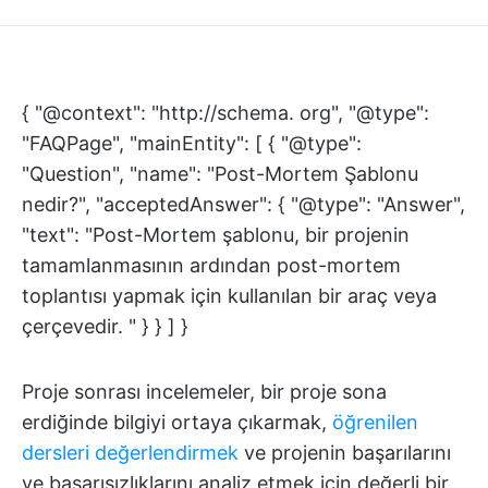
{ "@context": "http://schema. org", "@type":
"FAQPage", "mainEntity": [ { "@type":
"Question", "name": "Post-Mortem Şablonu
nedir?", "acceptedAnswer": { "@type": "Answer",
"text": "Post-Mortem şablonu, bir projenin
tamamlanmasının ardından post-mortem
toplantısı yapmak için kullanılan bir araç veya
çerçevedir. " } } ] }
Proje sonrası incelemeler, bir proje sona
erdiğinde bilgiyi ortaya çıkarmak,
öğrenilen
dersleri değerlendirmek
ve projenin başarılarını
ve başarısızlıklarını analiz etmek için değerli bir