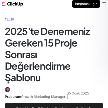
ClickUp Blog
Başlamak İçin
Ope
ÇEVIK
2025'te Denemeniz
Gereken 15 Proje
Sonrası
Değerlendirme
Şablonu
15 Ocak 2025
Praburam
Growth Marketing Manager