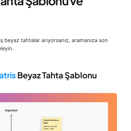
Tahta Şablonu ve
miş beyaz tahtalar arıyorsanız, aramanıza son
leyin.
tris
Beyaz Tahta Şablonu