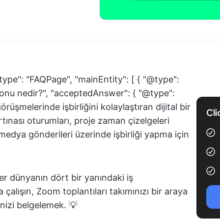
type": "FAQPage", "mainEntity": [ { "@type":
onu nedir?", "acceptedAnswer": { "@type":
üşmelerinde işbirliğini kolaylaştıran dijital bir
Cli
ırtınası oturumları, proje zaman çizelgeleri
edya gönderileri üzerinde işbirliği yapma için
ster dünyanın dört bir yanındaki iş
 çalışın, Zoom toplantıları takımınızı bir araya
rinizi belgelemek. 💡