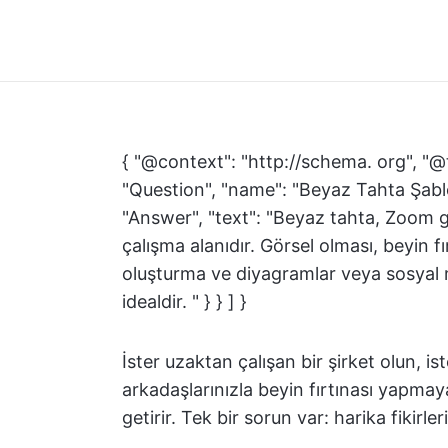
{ "@context": "http://schema. org", "@
"Question", "name": "Beyaz Tahta Şabl
"Answer", "text": "Beyaz tahta, Zoom gör
çalışma alanıdır. Görsel olması, beyin f
oluşturma ve diyagramlar veya sosyal m
idealdir. " } } ] }
İster uzaktan çalışan bir şirket olun, i
arkadaşlarınızla beyin fırtınası yapmaya
getirir. Tek bir sorun var: harika fikirle