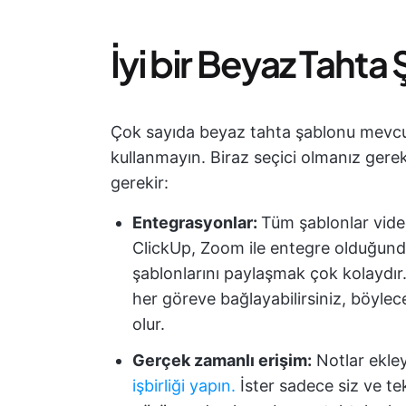
İyi bir Beyaz Tahta
Çok sayıda beyaz tahta şablonu mevcu
kullanmayın. Biraz seçici olmanız gereki
gerekir:
Entegrasyonlar:
Tüm şablonlar vide
ClickUp, Zoom ile entegre olduğun
şablonlarını paylaşmak çok kolaydır. 
her göreve bağlayabilirsiniz, böylece
olur.
Gerçek zamanlı erişim:
Notlar ekle
işbirliği yapın.
İster sadece siz ve tek