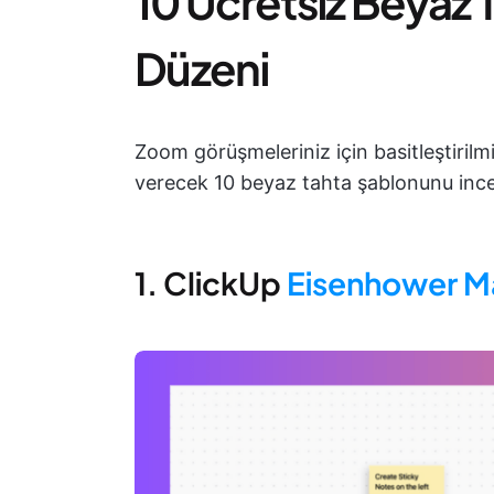
10 Ücretsiz Beyaz 
Düzeni
Zoom görüşmeleriniz için basitleştiril
verecek 10 beyaz tahta şablonunu ince
1. ClickUp
Eisenhower Ma