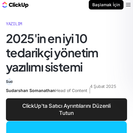
ClickUp Blog
Başlamak İçin
Ope
YAZILIM
2025'in en iyi 10
tedarikçi yönetim
yazılımı sistemi
4 Şubat 2025
Sudarshan Somanathan
Head of Content
ClickUp'ta Satıcı Ayrıntılarını Düzenli
Tutun