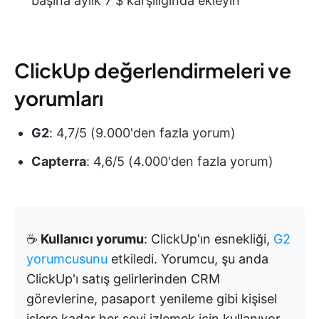
başına aylık 7 $ karşılığında ekleyin
ClickUp değerlendirmeleri ve
yorumları
G2
: 4,7/5 (9.000'den fazla yorum)
Capterra
: 4,6/5 (4.000'den fazla yorum)
☕
Kullanıcı yorumu
: ClickUp'ın esnekliği,
G2
yorumcusunu
etkiledi. Yorumcu, şu anda
ClickUp'ı satış gelirlerinden CRM
görevlerine, pasaport yenileme gibi kişisel
işlere kadar her şeyi izlemek için kullanıyor.