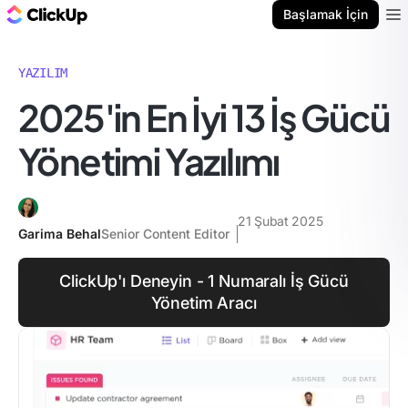
ClickUp Blog
Başlamak İçin
Ope
YAZILIM
2025'in En İyi 13 İş Gücü
Yönetimi Yazılımı
21 Şubat 2025
Garima Behal
Senior Content Editor
ClickUp'ı Deneyin - 1 Numaralı İş Gücü
Yönetim Aracı