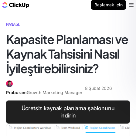
ClickUp Blog
Başlamak İçin
Ope
MANAGE
Kapasite Planlaması ve
Kaynak Tahsisini Nasıl
İyileştirebilirsiniz?
8 Şubat 2026
Praburam
Growth Marketing Manager
Ücretsiz kaynak planlama şablonunu
indirin