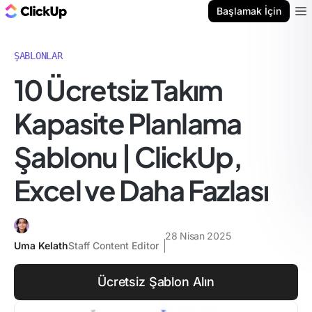
ClickUp Blog
Başlamak İçin
Ope
ŞABLONLAR
10 Ücretsiz Takım
Kapasite Planlama
Şablonu | ClickUp,
Excel ve Daha Fazlası
28 Nisan 2025
Uma Kelath
Staff Content Editor
Ücretsiz Şablon Alın