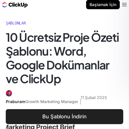
ClickUp Blog
Başlamak İçin
Ope
ŞABLONLAR
10 Ücretsiz Proje Özeti
Şablonu: Word,
Google Dokümanlar
ve ClickUp
11 Şubat 2025
Praburam
Growth Marketing Manager
Bu Şablonu İndirin