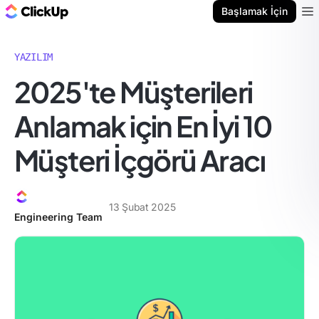
ClickUp Blog
Başlamak İçin
Ope
YAZILIM
2025'te Müşterileri
Anlamak için En İyi 10
Müşteri İçgörü Aracı
13 Şubat 2025
Engineering Team