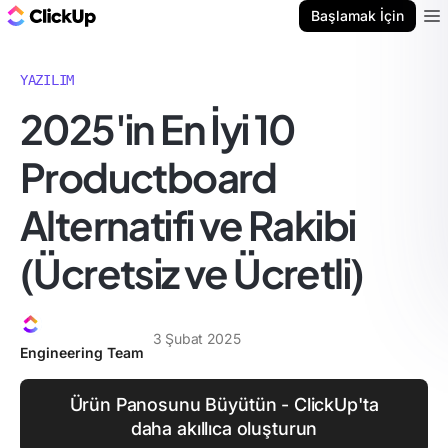
ClickUp Blog
Başlamak İçin
Ope
YAZILIM
2025'in En İyi 10
Productboard
Alternatifi ve Rakibi
(Ücretsiz ve Ücretli)
3 Şubat 2025
Engineering Team
Ürün Panosunu Büyütün - ClickUp'ta
daha akıllıca oluşturun