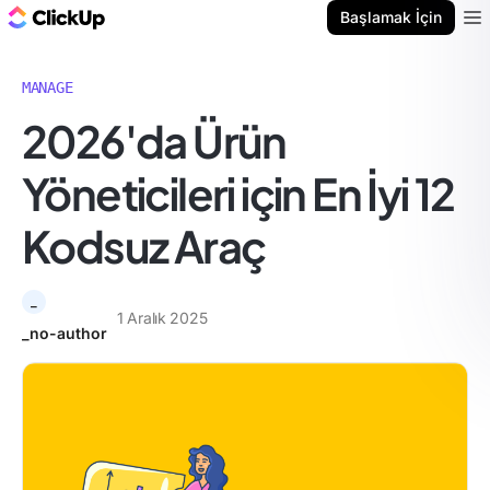
ClickUp Blog
Başlamak İçin
Ope
MANAGE
2026'da Ürün
Yöneticileri için En İyi 12
Kodsuz Araç
_
1 Aralık 2025
_no-author