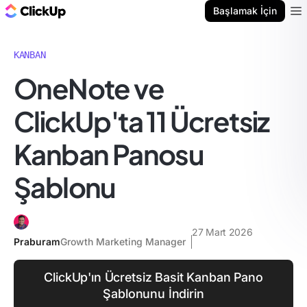
ClickUp Blog
Başlamak İçin
Ope
KANBAN
OneNote ve
ClickUp'ta 11 Ücretsiz
Kanban Panosu
Şablonu
27 Mart 2026
Praburam
Growth Marketing Manager
ClickUp'ın Ücretsiz Basit Kanban Pano
Şablonunu İndirin