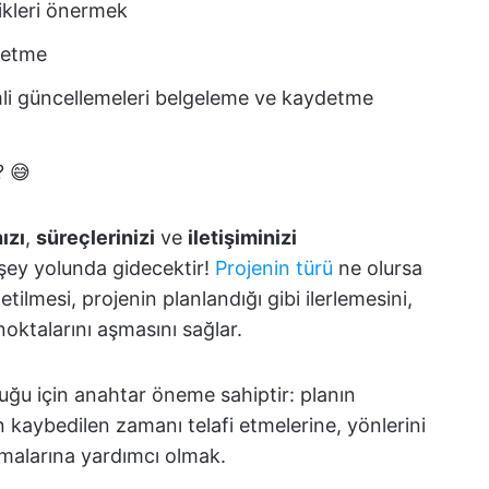
ikleri önermek
önetme
emli güncellemeleri belgeleme ve kaydetme
? 😅
ızı
,
süreçlerinizi
ve
iletişiminizi
şey yolunda gidecektir!
Projenin türü
ne olursa
etilmesi, projenin planlandığı gibi ilerlemesini,
ktalarını aşmasını sağlar.
uğu için anahtar öneme sahiptir: planın
n kaybedilen zamanı telafi etmelerine, yönlerini
pmalarına yardımcı olmak.