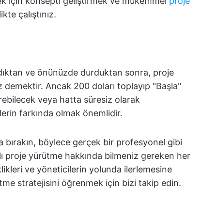
rmek için konsepti geliştirmek ve mükemmel
proje
ikte çalıştınız.
ldıktan ve önünüzde durduktan sonra, proje
demektir. Ancak 200 doları toplayıp "Başla"
rebilecek veya hatta süresiz olarak
klerin farkında olmak önemlidir.
ına bırakın, böylece gerçek bir profesyonel gibi
rılı proje yürütme hakkında bilmeniz gereken her
likleri ve yöneticilerin yolunda ilerlemesine
me stratejisini öğrenmek için bizi takip edin.