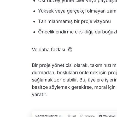
Üst düzey yöneticiler veya paydaş
Yüksek veya gerçekçi olmayan zama
Tanımlanmamış bir proje vizyonu
Önceliklendirme eksikliği, darboğazl
Ve daha fazlası. 🫣
Bir proje yöneticisi olarak, takımınız
durmadan, boşlukları önlemek için pro
sağlamak zor olabilir. Bu, üyelere işl
basitçe söylemek gerekirse, moral için
yaratır.