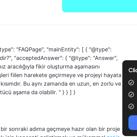
type": "FAQPage", "mainEntity": [ { "@type":
dir?", "acceptedAnswer": { "@type": "Answer",
ız aracılığıyla fikir oluşturma aşamasını
Cli
leri fiilen harekete geçirmeye ve projeyi hayata
 kısımdır. Bu aynı zamanda en uzun, en zorlu ve
cü aşama da olabilir. " } } ] }
bir sonraki adıma geçmeye hazır olan bir proje