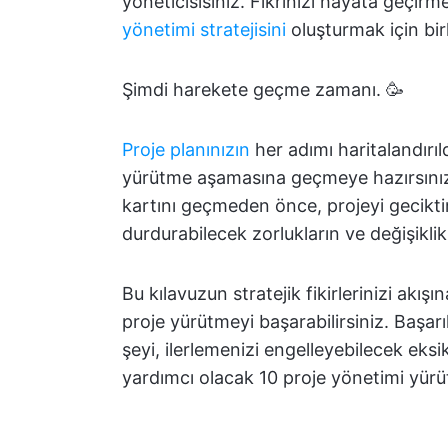
yöneticisisiniz. Fikrinizi hayata geçi
yönetimi stratejisini
oluşturmak için birl
Şimdi harekete geçme zamanı. 🥳
Proje planınızın
her adımı haritalandırı
yürütme aşamasına geçmeye hazırsınız 
kartını geçmeden önce, projeyi gecikti
durdurabilecek zorlukların ve değişikli
Bu kılavuzun stratejik fikirlerinizi akış
proje yürütmeyi başarabilirsiniz. Başa
şeyi, ilerlemenizi engelleyebilecek eksik
yardımcı olacak 10 proje yönetimi yürüt