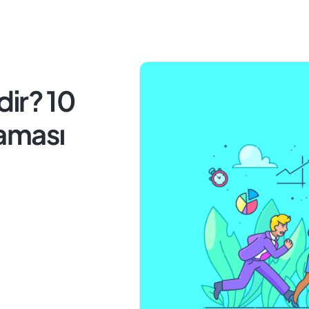
ir? 10
aması