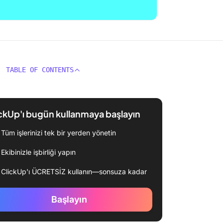
TABLE OF CONTENTS
ckUp'ı bugün kullanmaya başlayın
Tüm işlerinizi tek bir yerden yönetin
Ekibinizle işbirliği yapın
ClickUp'ı ÜCRETSİZ kullanın—sonsuza kadar
Başlayın