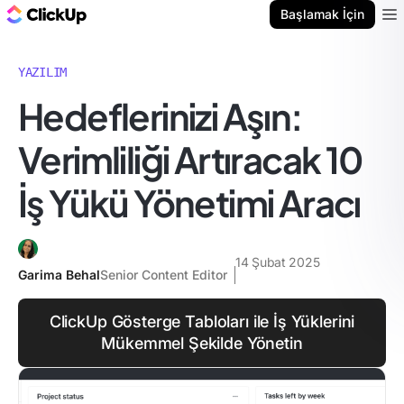
ClickUp Blog
Başlamak İçin
Ope
YAZILIM
Hedeflerinizi Aşın:
Verimliliği Artıracak 10
İş Yükü Yönetimi Aracı
14 Şubat 2025
Garima Behal
Senior Content Editor
ClickUp Gösterge Tabloları ile İş Yüklerini
Mükemmel Şekilde Yönetin