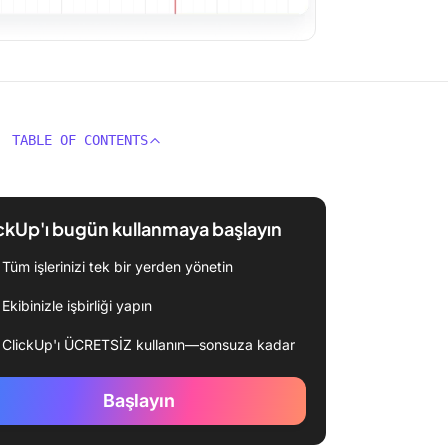
TABLE OF CONTENTS
ckUp'ı bugün kullanmaya başlayın
Tüm işlerinizi tek bir yerden yönetin
Ekibinizle işbirliği yapın
ClickUp'ı ÜCRETSİZ kullanın—sonsuza kadar
Başlayın