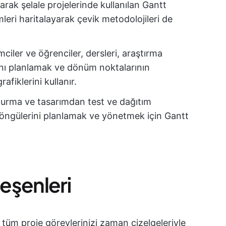
rak şelale projelerinde kullanılan Gantt
rümleri haritalayarak çevik metodolojileri de
mciler ve öğrenciler, dersleri, araştırma
ını planlamak ve dönüm noktalarının
afiklerini kullanır.
şturma ve tasarımdan test ve dağıtım
döngülerini planlamak ve yönetmek için Gantt
leşenleri
 tüm proje görevlerinizi zaman çizelgeleriyle