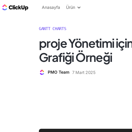
ClickUp Blog
Anasayfa
Ürün
GANTT CHARTS
proje Yönetimi içi
Grafiği Örneği
PMO Team
7 Mart 2025