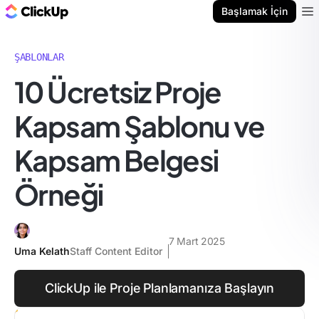
ClickUp Blog
Başlamak İçin
Ope
ŞABLONLAR
10 Ücretsiz Proje
Kapsam Şablonu ve
Kapsam Belgesi
Örneği
7 Mart 2025
Uma Kelath
Staff Content Editor
ClickUp ile Proje Planlamanıza Başlayın