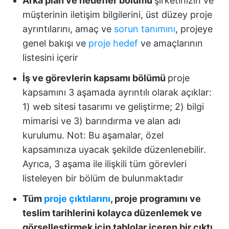
Arka plan ve hedefler bölümü
şirketinizin ve
müşterinin iletişim bilgilerini, üst düzey proje
ayrıntılarını, amaç ve
sorun tanımını
, projeye
genel bakışı ve
proje hedef
ve amaçlarının
listesini içerir
İş ve görevlerin kapsamı bölümü
proje
kapsamını 3 aşamada ayrıntılı olarak açıklar:
1) web sitesi tasarımı ve geliştirme; 2) bilgi
mimarisi ve 3) barındırma ve alan adı
kurulumu. Not: Bu aşamalar, özel
kapsamınıza uyacak şekilde düzenlenebilir.
Ayrıca, 3 aşama ile ilişkili tüm görevleri
listeleyen bir bölüm de bulunmaktadır
Tüm
proje çıktılarını
, proje programını ve
teslim tarihlerini kolayca düzenlemek ve
görselleştirmek için tablolar içeren bir çıktı,