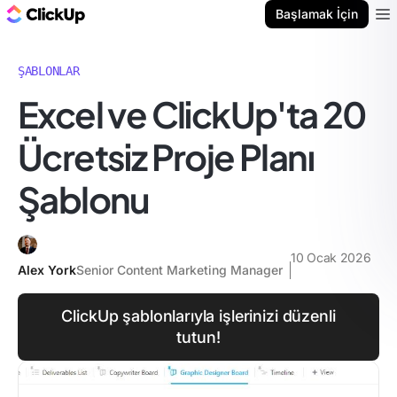
ClickUp Blog
Başlamak İçin
Ope
ŞABLONLAR
Excel ve ClickUp'ta 20
Ücretsiz Proje Planı
Şablonu
10 Ocak 2026
Alex York
Senior Content Marketing Manager
ClickUp şablonlarıyla işlerinizi düzenli
tutun!