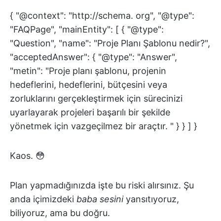
{ "@context": "http://schema. org", "@type":
"FAQPage", "mainEntity": [ { "@type":
"Question", "name": "Proje Planı Şablonu nedir?",
"acceptedAnswer": { "@type": "Answer",
"metin": "Proje planı şablonu, projenin
hedeflerini, hedeflerini, bütçesini veya
zorluklarını gerçekleştirmek için sürecinizi
uyarlayarak projeleri başarılı bir şekilde
yönetmek için vazgeçilmez bir araçtır. " } } ] }
Kaos. 😳
Plan yapmadığınızda işte bu riski alırsınız. Şu
anda içimizdeki
baba sesini
yansıtıyoruz,
biliyoruz, ama bu doğru.