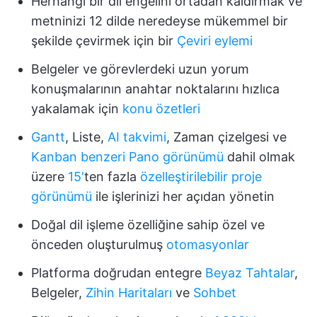
Herhangi bir dil engelini ortadan kaldırmak ve
metninizi 12 dilde neredeyse mükemmel bir
şekilde çevirmek için bir
Çeviri eylemi
Belgeler ve görevlerdeki uzun yorum
konuşmalarının anahtar noktalarını hızlıca
yakalamak için
konu özetleri
Gantt
, Liste,
AI takvimi
, Zaman çizelgesi ve
Kanban benzeri Pano görünümü
dahil olmak
üzere
15'
ten fazla
özelleştirilebilir proje
görünümü
ile işlerinizi her açıdan yönetin
Doğal dil işleme özelliğine sahip özel ve
önceden oluşturulmuş
otomasyonlar
Platforma doğrudan entegre
Beyaz Tahtalar
,
Belgeler,
Zihin Haritaları
ve
Sohbet