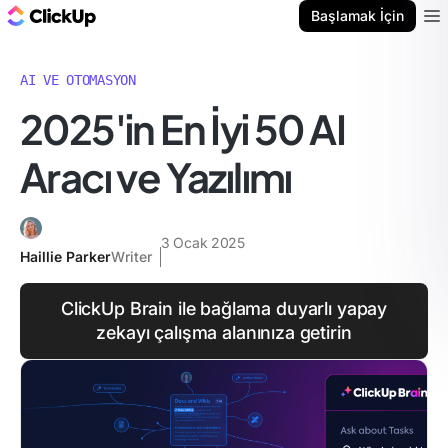
ClickUp Blog
Başlamak İçin
Ope
AI VE OTOMASYON
2025'in En İyi 50 AI
Aracı ve Yazılımı
3 Ocak 2025
Haillie Parker
Writer
ClickUp Brain ile bağlama duyarlı yapay
zekayı çalışma alanınıza getirin