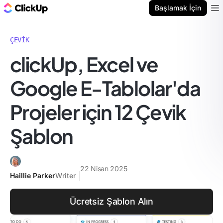
ClickUp Blog
Başlamak İçin
Ope
ÇEVIK
clickUp, Excel ve
Google E-Tablolar'da
Projeler için 12 Çevik
Şablon
22 Nisan 2025
Haillie Parker
Writer
Ücretsiz Şablon Alın