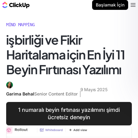
ClickUp Blog
Başlamak İçin
Ope
MIND MAPPING
i̇şbirliği ve Fikir
Haritalama için En İyi 11
Beyin Fırtınası Yazılımı
9 Mayıs 2025
Garima Behal
Senior Content Editor
1 numaralı beyin fırtınası yazılımını şimdi
ücretsiz deneyin