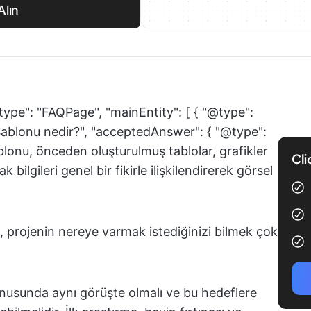
Alın
type": "FAQPage", "mainEntity": [ { "@type":
Şablonu nedir?", "acceptedAnswer": { "@type":
blonu, önceden oluşturulmuş tablolar, grafikler
Cli
ilgileri genel bir fikirle ilişkilendirerek görsel
 projenin nereye varmak istediğinizi bilmek çok
 konusunda aynı görüşte olmalı ve bu hedeflere