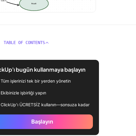
TABLE OF CONTENTS
ckUp'ı bugün kullanmaya başlayın
Tüm işlerinizi tek bir yerden yönetin
Ekibinizle işbirliği yapın
ClickUp'ı ÜCRETSİZ kullanın—sonsuza kadar
Başlayın