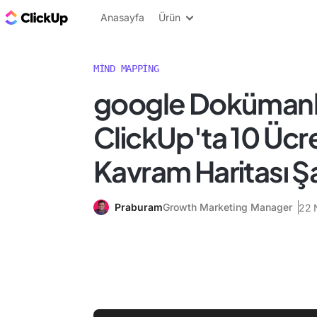
ClickUp Blog
Anasayfa
Ürün
MIND MAPPING
google Dokümanl
ClickUp'ta 10 Ücre
Kavram Haritası 
Praburam
Growth Marketing Manager
22 