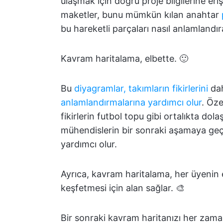
ulaşmak için doğru proje bilgilerine erişe
maketler, bunu mümkün kılan anahtar
bu hareketli parçaları nasıl anlamlandıra
Kavram haritalama, elbette. 🙂
Bu
diyagramlar, takımların fikirlerini
dah
anlamlandırmalarına yardımcı olur
. Öze
fikirlerin futbol topu gibi ortalıkta dol
mühendislerin bir sonraki aşamaya geç
yardımcı olur.
Ayrıca, kavram haritalama, her üyenin en
keşfetmesi için alan sağlar. 🎨
Bir sonraki kavram haritanızı her zaman