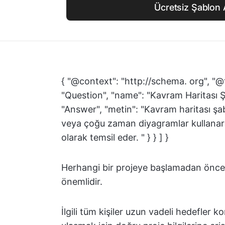
Ücretsiz Şablon 
{ "@context": "http://schema. org", "@
"Question", "name": "Kavram Haritası 
"Answer", "metin": "Kavram haritası şa
veya çoğu zaman diyagramlar kullanarak b
olarak temsil eder. " } } ] }
Herhangi bir projeye başlamadan önce,
önemlidir.
İlgili tüm kişiler uzun vadeli hedefler