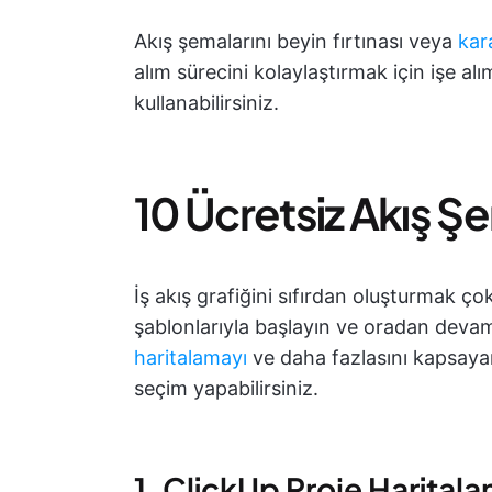
Akış şemalarını beyin fırtınası veya
kar
alım sürecini kolaylaştırmak için işe al
kullanabilirsiniz.
10 Ücretsiz Akış Ş
İş akış grafiğini sıfırdan oluşturmak ç
şablonlarıyla başlayın ve oradan devam ed
haritalamayı
ve daha fazlasını kapsaya
seçim yapabilirsiniz.
1. ClickUp Proje Harital