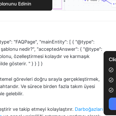
blonunu Edinin
type": "FAQPage", "mainEntity": [ { "@type":
sı şablonu nedir?", "acceptedAnswer": { "@type":
ablonu, özelleştirmesi kolaydır ve karmaşık
Cli
lde gösterir. " } } ] }
emel görevleri doğru sırayla gerçekleştirmek,
tarıdır. Ve sürece birden fazla takım üyesi
e gelebilir.
ştirir ve takip etmeyi kolaylaştırır.
Darboğazları