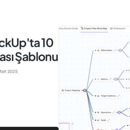
ickUp'ta 10
ası Şablonu
Mart 2025