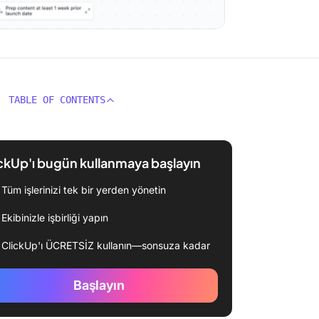
TABLE OF CONTENTS
ckUp'ı bugün kullanmaya başlayın
Tüm işlerinizi tek bir yerden yönetin
Ekibinizle işbirliği yapın
ClickUp'ı ÜCRETSİZ kullanın—sonsuza kadar
Başlayın