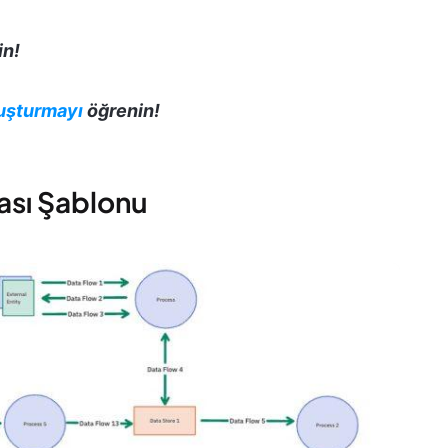
n!
uşturmayı
öğrenin!
ası Şablonu