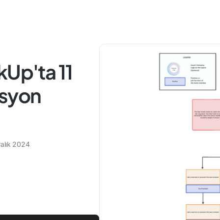
kUp'ta 11
asyon
ralık 2024