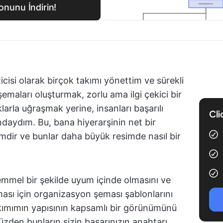
nunu İndirin!
isi olarak birçok takımı yönettim ve sürekli
emaları oluşturmak, zorlu ama ilgi çekici bir
larla uğraşmak yerine, insanları başarılı
Cli
undaydım. Bu, bana hiyerarşinin net bir
mdir ve bunlar daha büyük resimde nasıl bir
mel bir şekilde uyum içinde olmasını ve
ası için organizasyon şeması şablonlarını
kımımın yapısının kapsamlı bir görünümünü
yüzden bunların sizin başarınızın anahtarı