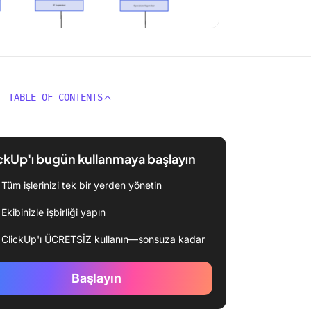
TABLE OF CONTENTS
ckUp'ı bugün kullanmaya başlayın
Tüm işlerinizi tek bir yerden yönetin
Ekibinizle işbirliği yapın
ClickUp'ı ÜCRETSİZ kullanın—sonsuza kadar
Başlayın