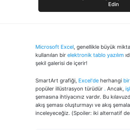
Edin
Microsoft Excel
, genellikle büyük mikt
kullanılan bir
elektronik tablo yazılım
ıd
şekil galerisi de içerir!
SmartArt grafiği,
Excel'de
herhangi
bi
popüler illüstrasyon türüdür
.
Ancak,
iş
şemasına ihtiyacınız vardır. Bu kılavuzd
akış şeması oluşturmayı ve akış şemalar
inceleyeceğiz. (Spoiler: iki alternatif d