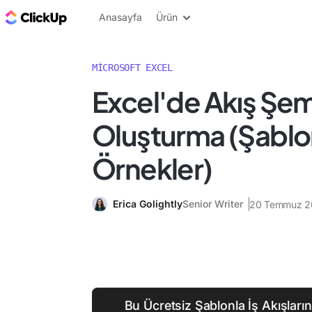
ClickUp Blog
Anasayfa
Ürün
MICROSOFT EXCEL
Excel'de Akış Şe
Oluşturma (Şablo
Örnekler)
Erica Golightly
Senior Writer
20 Temmuz 2
Bu Ücretsiz Şablonla İş Akışları