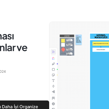
ması
nlar ve
024
nı Daha İyi Organize