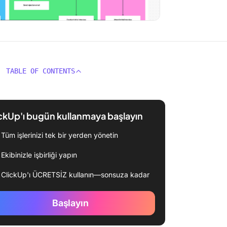
TABLE OF CONTENTS
ckUp'ı bugün kullanmaya başlayın
Tüm işlerinizi tek bir yerden yönetin
Ekibinizle işbirliği yapın
ClickUp'ı ÜCRETSİZ kullanın—sonsuza kadar
Başlayın