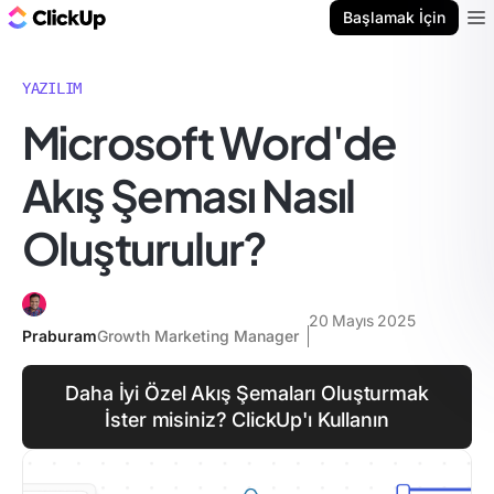
ClickUp Blog
Başlamak İçin
Ope
YAZILIM
Microsoft Word'de
Akış Şeması Nasıl
Oluşturulur?
20 Mayıs 2025
Praburam
Growth Marketing Manager
Daha İyi Özel Akış Şemaları Oluşturmak
İster misiniz? ClickUp'ı Kullanın