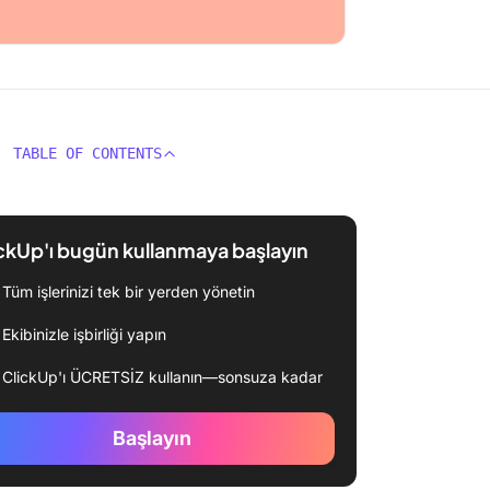
TABLE OF CONTENTS
ckUp'ı bugün kullanmaya başlayın
Tüm işlerinizi tek bir yerden yönetin
Ekibinizle işbirliği yapın
ClickUp'ı ÜCRETSİZ kullanın—sonsuza kadar
Başlayın