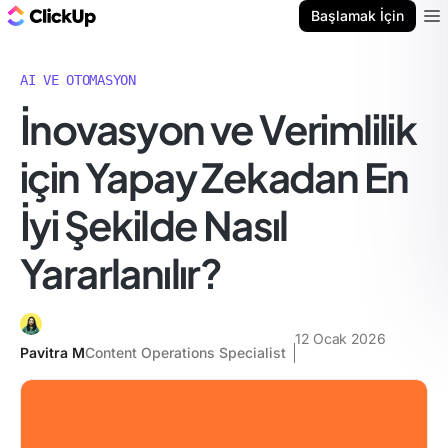
ClickUp Blog
Başlamak İçin
Ope
AI VE OTOMASYON
İnovasyon ve Verimlilik
için Yapay Zekadan En
İyi Şekilde Nasıl
Yararlanılır?
12 Ocak 2026
Pavitra M
Content Operations Specialist