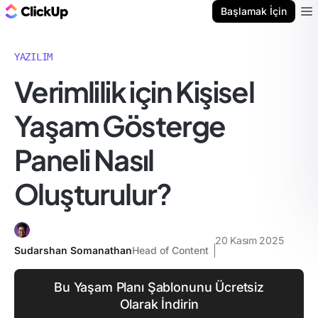
ClickUp Blog
Başlamak İçin
Ope
YAZILIM
Verimlilik için Kişisel
Yaşam Gösterge
Paneli Nasıl
Oluşturulur?
20 Kasım 2025
Sudarshan Somanathan
Head of Content
Bu Yaşam Planı Şablonunu Ücretsiz
Olarak İndirin