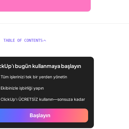
TABLE OF CONTENTS
ckUp'ı bugün kullanmaya başlayın
Tüm işlerinizi tek bir yerden yönetin
Ekibinizle işbirliği yapın
ClickUp'ı ÜCRETSİZ kullanın—sonsuza kadar
Başlayın