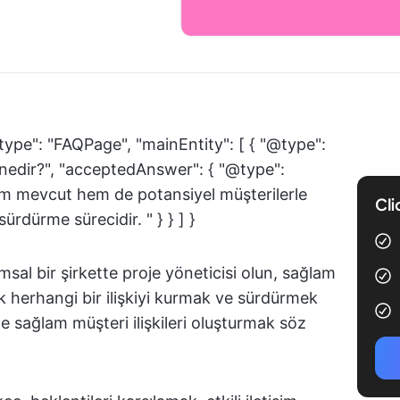
type": "FAQPage", "mainEntity": [ { "@type":
 nedir?", "acceptedAnswer": { "@type":
hem mevcut hem de potansiyel müşterilerle
Cli
sürdürme sürecidir. " } } ] }
umsal bir şirkette proje yöneticisi olun, sağlam
cak herhangi bir ilişkiyi kurmak ve sürdürmek
te sağlam müşteri ilişkileri oluşturmak söz