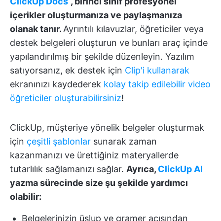
ClickUp Docs
, birinci sınıf profesyonel
içerikler oluşturmanıza ve paylaşmanıza
olanak tanır.
Ayrıntılı kılavuzlar, öğreticiler veya
destek belgeleri oluşturun ve bunları araç içinde
yapılandırılmış bir şekilde düzenleyin. Yazılım
satıyorsanız, ek destek için
Clip'i kullanarak
ekranınızı kaydederek
kolay takip edilebilir video
öğreticiler oluşturabilirsiniz
!
ClickUp, müşteriye yönelik belgeler oluşturmak
için
çeşitli şablonlar
sunarak zaman
kazanmanızı ve ürettiğiniz materyallerde
tutarlılık sağlamanızı sağlar.
Ayrıca,
ClickUp AI
yazma sürecinde size şu şekilde yardımcı
olabilir:
Belgelerinizin üslup ve gramer açısından