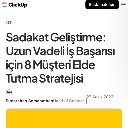
ClickUp Blog
Başlamak İçin
Ope
CRM
Sadakat Geliştirme:
Uzun Vadeli İş Başarısı
için 8 Müşteri Elde
Tutma Stratejisi
27 Aralık 2023
Sudarshan Somanathan
Head of Content