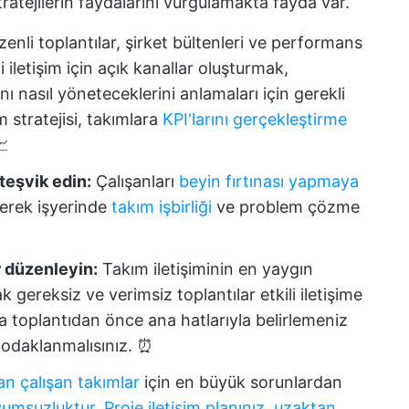
ratejilerin faydalarını vurgulamakta fayda var.
enli toplantılar, şirket bültenleri ve performans
i iletişim için açık kanallar oluşturmak,
ını nasıl yöneteceklerini anlamaları için gerekli
im stratejisi, takımlara
KPI'larını gerçekleştirme
📈
teşvik edin:
Çalışanları
beyin fırtınası yapmaya
derek işyerinde
takım işbirliği
ve problem çözme
ar düzenleyin:
Takım iletişiminin en yaygın
k gereksiz ve verimsiz toplantılar etkili iletişime
ya toplantıdan önce ana hatlarıyla belirlemeniz
 odaklanmalısınız. ⏰
n çalışan takımlar
için en büyük sorunlardan
yumsuzluktur
.
Proje iletişim planınız
,
uzaktan