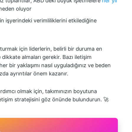
iz toplantılar, ABD'deki büyük işletmelere
her yıl
 neden oluyor
nin işyerindeki verimliliklerini etkilediğine
uşturmak için liderlerin, belirli bir duruma en
 dikkate almaları gerekir. Bazı iletişim
 her bir yaklaşımı nasıl uyguladığınız ve beden
ızda ayrıntılar önem kazanır.
ardımcı olmak için, takımınızın boyutuna
letişim stratejisini göz önünde bulundurun. 🚀