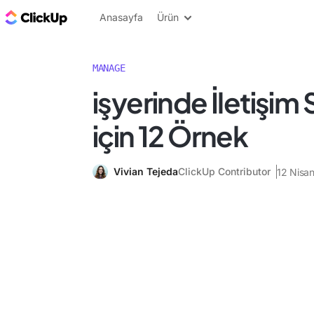
ClickUp Blog
Anasayfa
Ürün
MANAGE
i̇şyerinde İletişim S
için 12 Örnek
Vivian Tejeda
ClickUp Contributor
12 Nisa