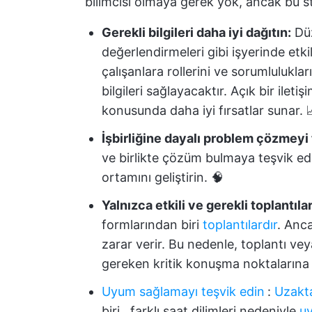
bilimcisi olmaya gerek yok, ancak bu st
Gerekli bilgileri daha iyi dağıtın:
Düz
değerlendirmeleri gibi işyerinde etkil
çalışanlara rollerini ve sorumluluklar
bilgileri sağlayacaktır. Açık bir iletiş
konusunda daha iyi fırsatlar sunar. 
İşbirliğine dayalı problem çözmeyi 
ve birlikte çözüm bulmaya teşvik e
ortamını geliştirin. 🧠
Yalnızca etkili ve gerekli toplantıl
formlarından biri
toplantılardır
. Anca
zarar verir. Bu nedenle, toplantı ve
gereken kritik konuşma noktalarına
Uyum sağlamayı teşvik edin
:
Uzakta
biri
,
farklı saat dilimleri nedeniyle
u