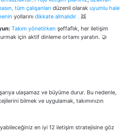
masın,
tüm çalışanları
düzenli olarak
uyumlu hale
rmenin
yollarını
dikkate almalıdır
.
👯
yun:
Takım yönetirken
şeffaflık, her iletişim
turmak için aktif dinleme ortamı yaratın. 🤝
şarıya ulaşamaz ve büyüme durur. Bu nedenle,
ratejilerini bilmek ve uygulamak, takımınızın
bileceğiniz en iyi 12 iletişim stratejisine göz