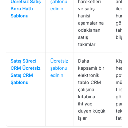
Ücretsiz Satış
şablonu
hareketleri
anla
Boru Hattı
edinin
ve satış
ilerle
Şablonu
hunisi
hunisi
aşamalarına
görün
odaklanan
tahmi
satış
bilgile
takımları
Satış Süreci
Ücretsiz
Daha
Kişiler
CRM Ücretsiz
şablonu
kapsamlı bir
hesap
Satış CRM
edinin
elektronik
potan
Şablonu
tablo CRM
müşter
çalışma
fırsatl
kitabına
göste
ihtiyaç
panell
duyan küçük
teklifl
işler
fatura