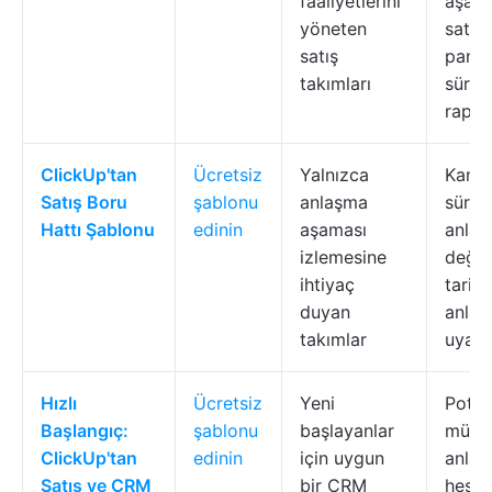
faaliyetlerini
aşama
yöneten
satış
satış
panell
takımları
sürec
rapor
ClickUp'tan
Ücretsiz
Yalnızca
Kanba
Satış Boru
şablonu
anlaşma
süreci
Hattı Şablonu
edinin
aşaması
anla
izlemesine
değer
ihtiyaç
tarihl
duyan
anla
takımlar
uyarıl
Hızlı
Ücretsiz
Yeni
Potan
Başlangıç:
şablonu
başlayanlar
müşter
ClickUp'tan
edinin
için uygun
anlaş
Satış ve CRM
bir CRM
hesap