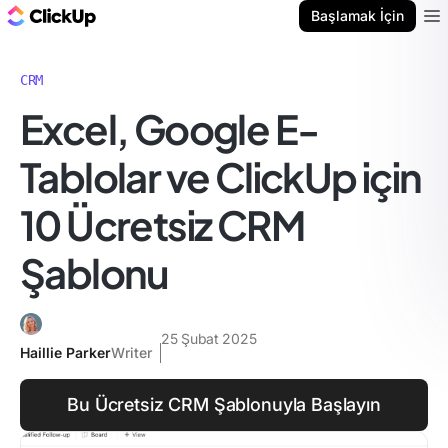
ClickUp Blog
Başlamak İçin
Ope
CRM
Excel, Google E-
Tablolar ve ClickUp için
10 Ücretsiz CRM
Şablonu
25 Şubat 2025
Haillie Parker
Writer
Bu Ücretsiz CRM Şablonuyla Başlayın