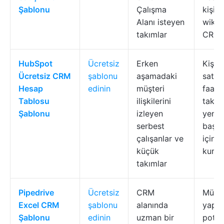
Şablonu
Çalışma
kişile
Alanı isteyen
wiki's
takımlar
CRM 
HubSpot
Ücretsiz
Erken
Kişi i
Ücretsiz CRM
şablonu
aşamadaki
satış
Hesap
edinin
müşteri
faaliy
Tablosu
ilişkilerini
takip 
Şablonu
izleyen
yeni
serbest
başla
çalışanlar ve
için 
küçük
kurul
takımlar
Pipedrive
Ücretsiz
CRM
Müşte
Excel CRM
şablonu
alanında
yapısı
Şablonu
edinin
uzman bir
potan