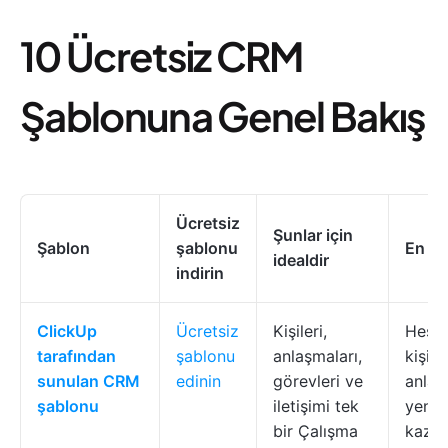
10 Ücretsiz CRM
Şablonuna Genel Bakış
Ücretsiz
Şunlar için
Şablon
şablonu
En iyi
idealdir
indirin
ClickUp
Ücretsiz
Kişileri,
Hesap
tarafından
şablonu
anlaşmaları,
kişiler
sunulan CRM
edinin
görevleri ve
anlaş
şablonu
iletişimi tek
yeni 
bir Çalışma
kazan