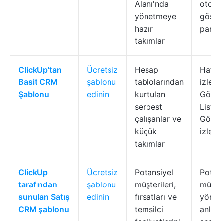
Alanı'nda
otoma
yönetmeye
göste
hazır
panell
takımlar
ClickUp'tan
Ücretsiz
Hesap
Hafif 
Basit CRM
şablonu
tablolarından
izlem
Şablonu
edinin
kurtulan
Görü
serbest
Liste
çalışanlar ve
Görü
küçük
izlem
takımlar
ClickUp
Ücretsiz
Potansiyel
Potan
tarafından
şablonu
müşterileri,
müşte
sunulan Satış
edinin
fırsatları ve
yönle
CRM şablonu
temsilci
anla