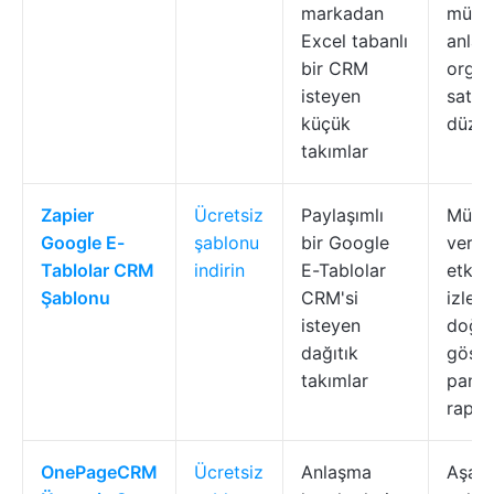
markadan
müşte
Excel tabanlı
anla
bir CRM
organ
isteyen
satış 
küçük
düze
takımlar
Zapier
Ücretsiz
Paylaşımlı
Müşte
Google E-
şablonu
bir Google
veriler
Tablolar CRM
indirin
E-Tablolar
etkil
Şablonu
CRM'si
izleme
isteyen
doğru
dağıtık
göste
takımlar
panel
rapor
OnePageCRM
Ücretsiz
Anlaşma
Aşama