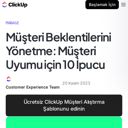
ClickUp Blog
Başlamak İçin
Ope
MANAGE
Müşteri Beklentilerini
Yönetme: Müşteri
Uyumu için 10 İpucu
20 Kasım 2023
Customer Experience Team
Ücretsiz ClickUp Müşteri Alıştırma
Şablonunu edinin