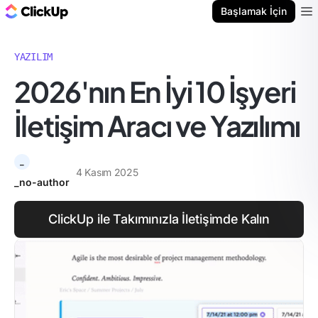
ClickUp Blog
Başlamak İçin
Ope
YAZILIM
2026'nın En İyi 10 İşyeri
İletişim Aracı ve Yazılımı
_
4 Kasım 2025
_no-author
ClickUp ile Takımınızla İletişimde Kalın