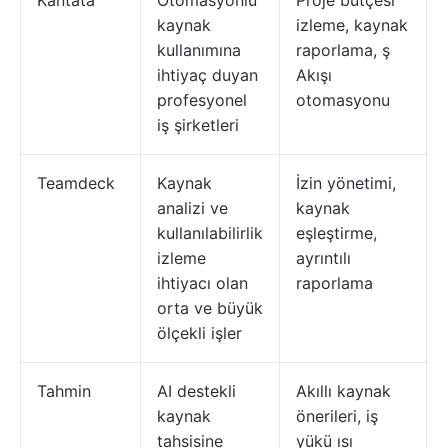
Kantata
Otomasyonlu
Proje bütçesi
kaynak
izleme, kaynak
kullanımına
raporlama, ş
ihtiyaç duyan
Akışı
profesyonel
otomasyonu
iş şirketleri
Teamdeck
Kaynak
İzin yönetimi,
analizi ve
kaynak
kullanılabilirlik
eşleştirme,
izleme
ayrıntılı
ihtiyacı olan
raporlama
orta ve büyük
ölçekli işler
Tahmin
AI destekli
Akıllı kaynak
kaynak
önerileri, iş
tahsisine
yükü ısı