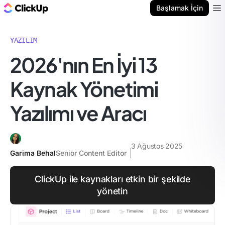
ClickUp Blog
Başlamak İçin
Ope
YAZILIM
2026'nın En İyi 13
Kaynak Yönetimi
Yazılımı ve Aracı
3 Ağustos 2025
Garima Behal
Senior Content Editor
ClickUp ile kaynakları etkin bir şekilde
yönetin