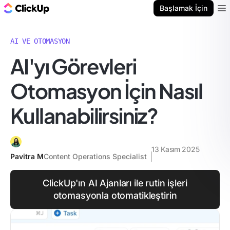
ClickUp Blog
Başlamak İçin
Ope
AI VE OTOMASYON
AI'yı Görevleri
Otomasyon İçin Nasıl
Kullanabilirsiniz?
13 Kasım 2025
Pavitra M
Content Operations Specialist
ClickUp'ın AI Ajanları ile rutin işleri
otomasyonla otomatikleştirin