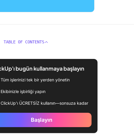
TABLE OF CONTENTS
ckUp'ı bugün kullanmaya başlayın
Tüm işlerinizi tek bir yerden yönetin
Ekibinizle işbirliği yapın
ClickUp'ı ÜCRETSİZ kullanın—sonsuza kadar
Başlayın