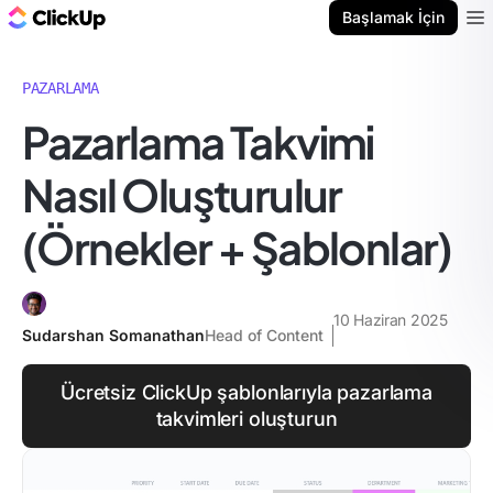
ClickUp Blog
Başlamak İçin
Ope
PAZARLAMA
Pazarlama Takvimi
Nasıl Oluşturulur
(Örnekler + Şablonlar)
10 Haziran 2025
Sudarshan Somanathan
Head of Content
Ücretsiz ClickUp şablonlarıyla pazarlama
takvimleri oluşturun